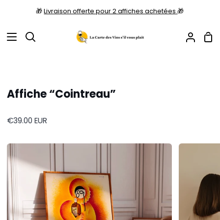
Passer
🎁
Livraison offerte pour 2 affiches achetées
🎁
au
contenu
Pan
Recherche
Mon
compt
Affiche “Cointreau”
€39.00
EUR