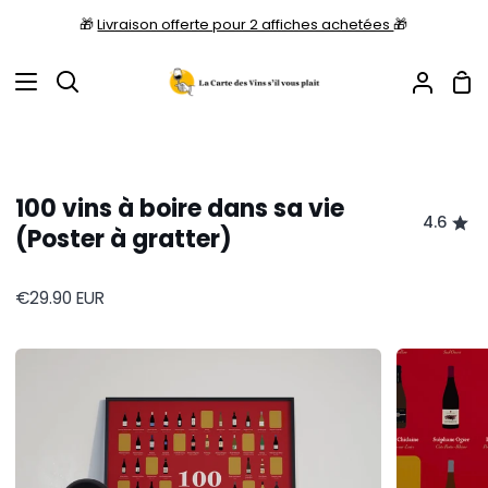
Passer
🎁
Livraison offerte pour 2 affiches achetées
🎁
au
contenu
Pan
Recherche
Mon
compt
100 vins à boire dans sa vie
4.6
(Poster à gratter)
€29.90
EUR