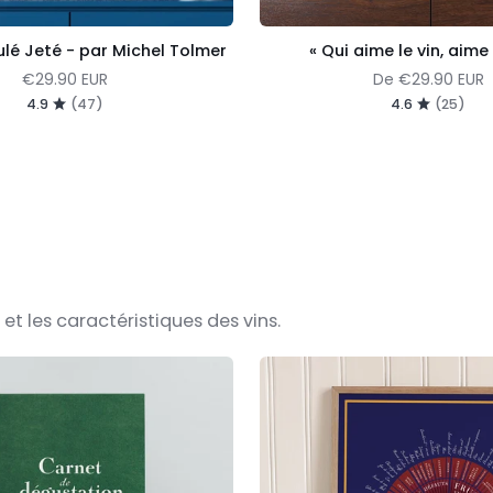
ulé Jeté - par Michel Tolmer
« Qui aime le vin, aime 
€29.90 EUR
De
€29.90 EUR
4.9
(47)
4.6
(25)
t les caractéristiques des vins.
Les
Arômes
du
Vin