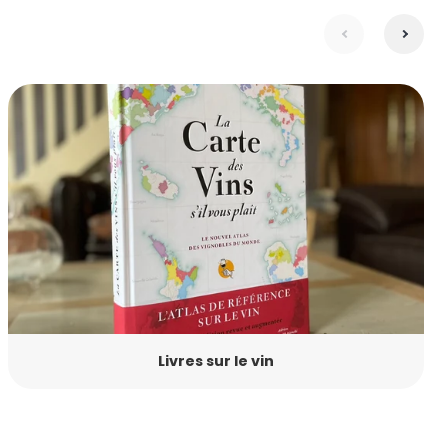
suivante
précé
Livres sur le vin