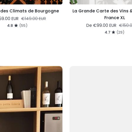
 des Climats de Bourgogne
La Grande Carte des Vins &
France XL
Prix régulier
59.00 EUR
€149.00 EUR
Prix rég
De
€99.00 EUR
€150.
4.8
(55)
4.7
(29)