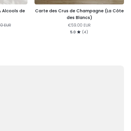
 Alcools de
Carte des Crus de Champagne (La Côte
des Blancs)
ulier
00 EUR
€59.00 EUR
5.0
(4)