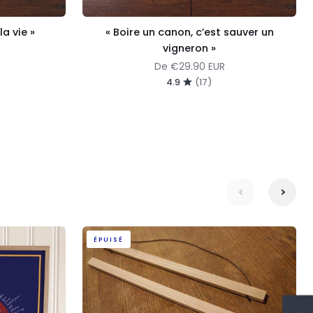
la vie »
« Boire un canon, c’est sauver un
vigneron »
De
€29.90 EUR
4.9
(17)
suivante
précé
Porte
ÉPUISÉ
affiche
en
bois