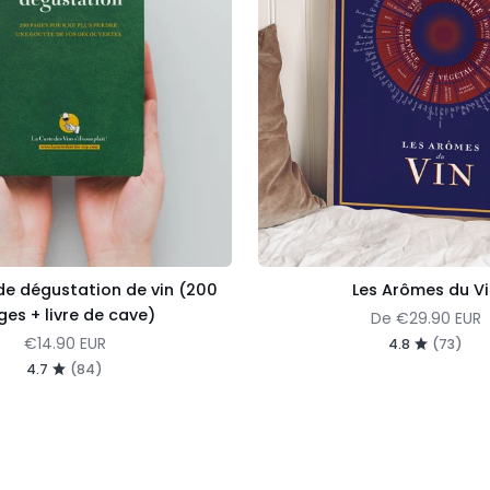
de dégustation de vin (200
Les Arômes du V
es + livre de cave)
De
€29.90 EUR
€14.90 EUR
4.8
(73)
4.7
(84)