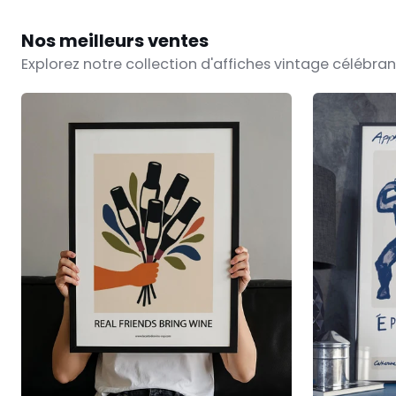
Nos meilleurs ventes
Explorez notre collection d'affiches vintage célébrant
Real
Affiche
Friends
Épaulé
Bring
Jeté
Wine
-
par
Michel
Tolmer