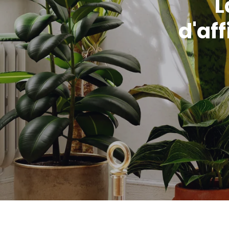
L
d'af