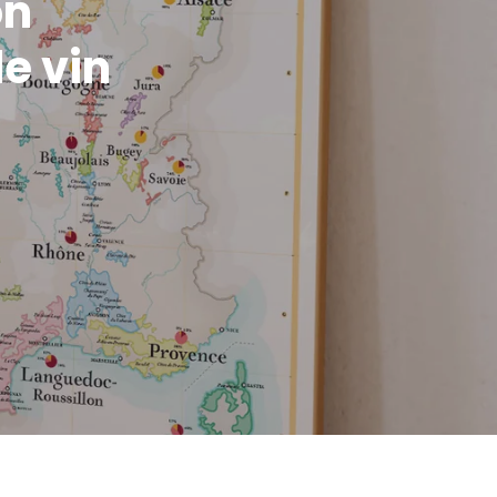
on
e vin