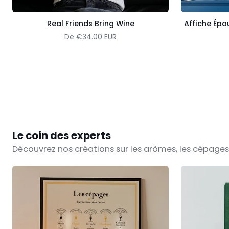
Real Friends Bring Wine
Affiche Épa
De
€34.00 EUR
Le coin des experts
Découvrez nos créations sur les arômes, les cépages e
Les
Le
Cépages
Carnet
et
de
leurs
dégustation
arômes
de