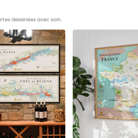
rtes dessinées avec soin.
La
Grande
Carte
des
Vins
&
Alcools
de
France
XL