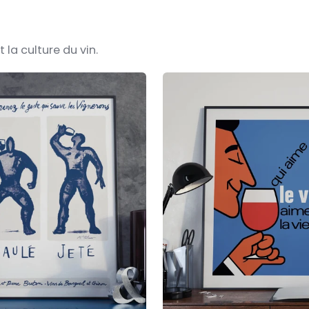
 la culture du vin.
« Qui
aime
le
vin,
aime
la
vie »