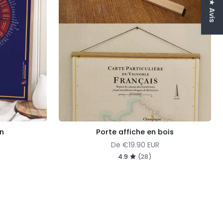
★ Avis
in
Porte affiche en bois
De
€19.90 EUR
4.9
(28)