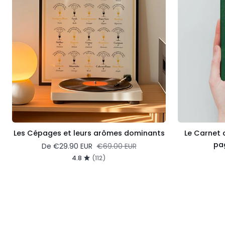
dominants
vin
(200
pages
+
livre
de
cave)
Les Cépages et leurs arômes dominants
Le Carnet 
pag
Prix régulier
De
€29.90 EUR
€69.00 EUR
4.8
(112)