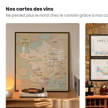
Nos cartes des vins
Ne perdez plus le nord chez le caviste grâce à nos ca
PRÉ-
Les
COMMANDE
Cartes
Carte
des
des
Climats
Vins
de
de
Bourgogne
France
XL