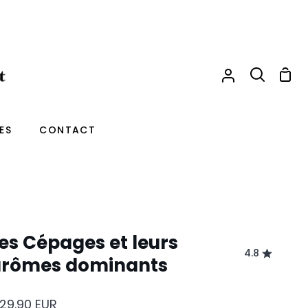
Pani
Mon
Recherche
compte
ES
CONTACT
es Cépages et leurs
4.8
arômes dominants
29.90
EUR