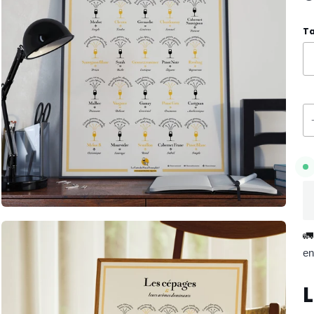
Ta
🚛
en
L