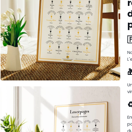
r

No
L'

Un
vi
♻
Em
pa
d