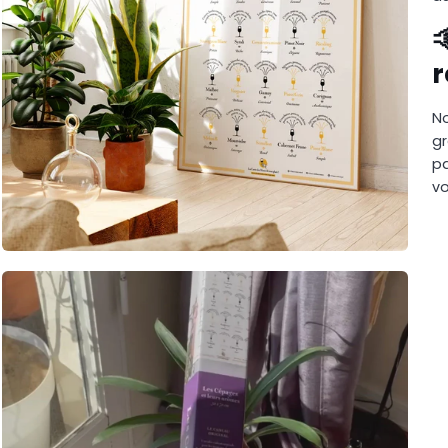

No
gr
pa
vo