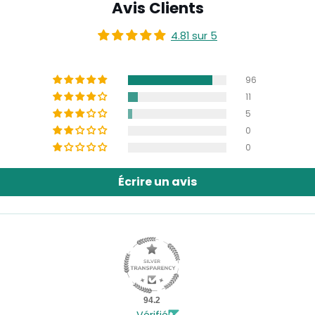
Avis Clients
4.81 sur 5
96
11
5
0
0
Écrire un avis
94.2