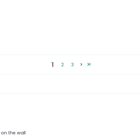
1
2
3
 on the wall