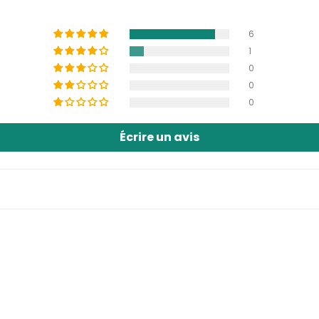
6
1
0
0
0
Écrire un avis