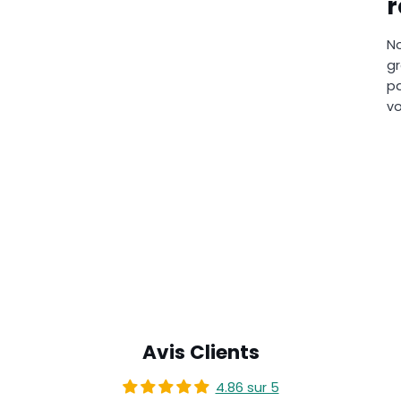
No
gr
pa
vo
Avis Clients
4.86 sur 5