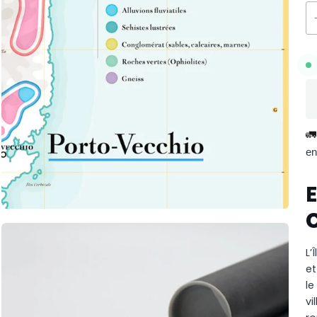
🚛
en
E
L’
e
le
vi