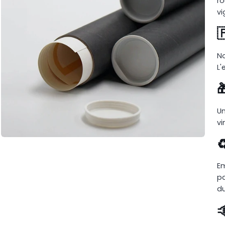
ro
vi

No
L'

Un
vi
♻
Em
pa
d
