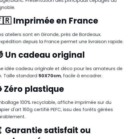
uge/blanc. Présentation des principaux cépages du
gnoble.
🇷 Imprimée en France
s ateliers sont en Gironde, près de Bordeaux.
expédition depuis la France permet une livraison rapide.
 Un cadeau original
e idée cadeau originale et déco pour les amateurs de
n. Taille standard
50X70cm
, facile à encadrer.
️ Zéro plastique
ballage 100% recyclable, affiche imprimée sur du
pier d'art 160g certifié PEFC, issu des forêts gérées
urablement.
 Garantie satisfait ou