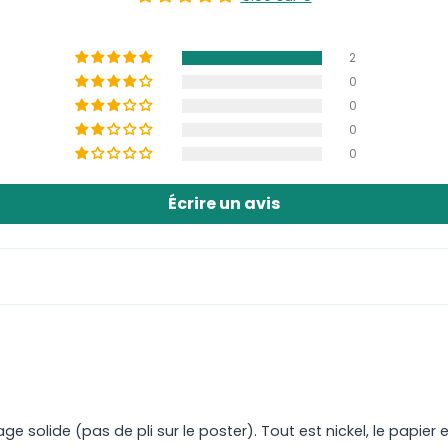
2
0
0
0
0
Écrire un avis
ge solide (pas de pli sur le poster). Tout est nickel, le papier