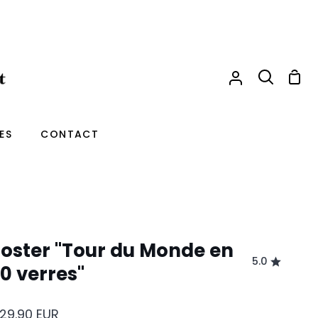
Pani
Mon
Recherche
compte
ES
CONTACT
oster "Tour du Monde en
5.0
0 verres"
29.90
EUR