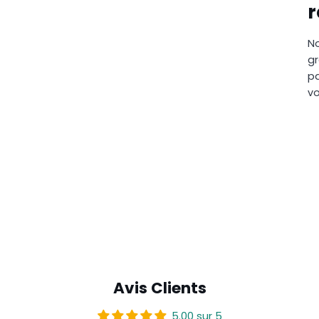
No
gr
pa
vo
Avis Clients
5.00 sur 5