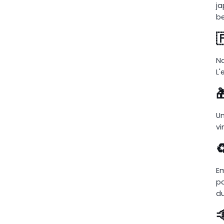
ja
be

No
L'

Un
vi
♻
Em
pa
d
