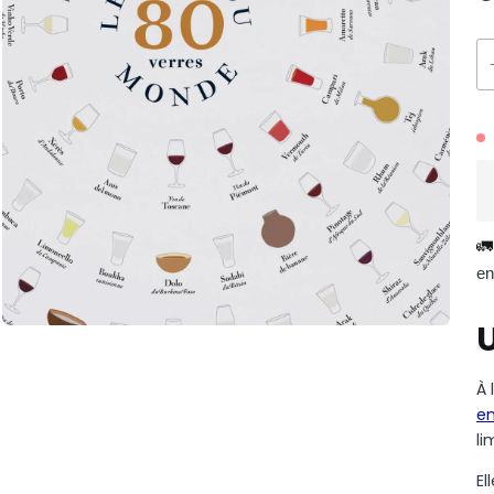
🚛
en
À 
en
li
El